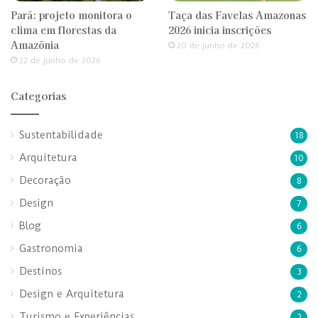
Pará: projeto monitora o
Taça das Favelas Amazonas
clima em florestas da
2026 inicia inscrições
Amazônia
20 de junho de 2026
22 de junho de 2026
Categorias
Sustentabilidade
18
Arquitetura
10
Decoração
8
Design
7
Blog
6
Gastronomia
6
Destinos
3
Design e Arquitetura
2
Turismo e Experiências
2