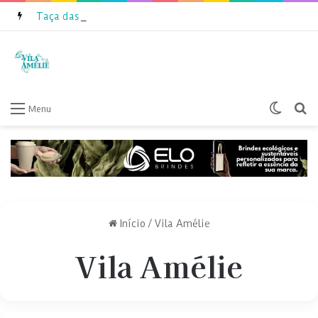
Taça das Favelas Amazonas 2026 inicia inscrições
Switch
P
Menu
Início
/
Vila Amélie
Vila Amélie