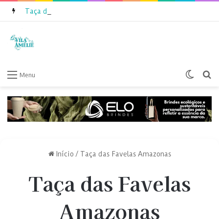
Taça das Favelas Amazonas 2026 inicia inscrições
Switch
P
Menu
Início
/
Taça das Favelas Amazonas
Taça das Favelas
Amazonas