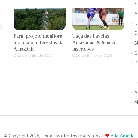
S
A
D
D
Pará: projeto monitora
Taça das Favelas
o clima em florestas da
Amazonas 2026 inicia
B
Amazônia
inscrições
G
22 de junho de 2026
20 de junho de 2026
D
D
T
A
M
© Copyright 2026, Todos os direitos reservados |
Vila Amélie