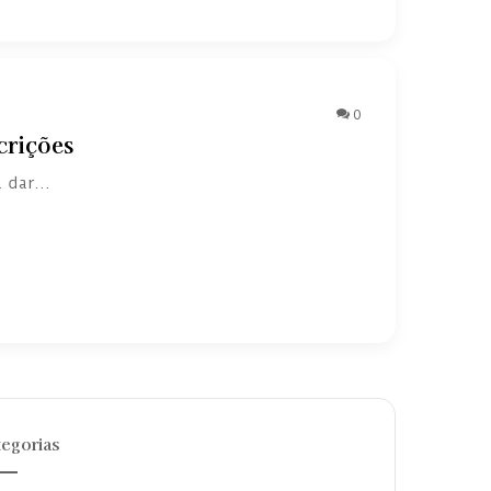
0
crições
ra dar…
egorias