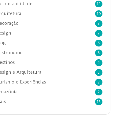
ustentabilidade
18
rquitetura
10
ecoração
8
esign
7
log
6
astronomia
6
estinos
3
esign e Arquitetura
2
urismo e Experiências
2
mazônia
2
ais
16