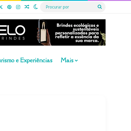
cebook
X
Pinterest
Instagram
Artigo aleatório
Switch skin
Procurar
por
rismo e Experiências
Mais