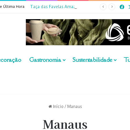
Fa
de Última Hora
Taça das Favelas Amazonas 2026 inicia inscrições
ecoração
Gastronomia
Sustentabilidade
Tu
Início
/
Manaus
Manaus