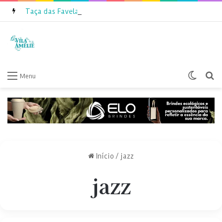
Taça das Favelas Amazonas 2026 inicia inscrições
Switch
P
Menu
Início
/
jazz
jazz