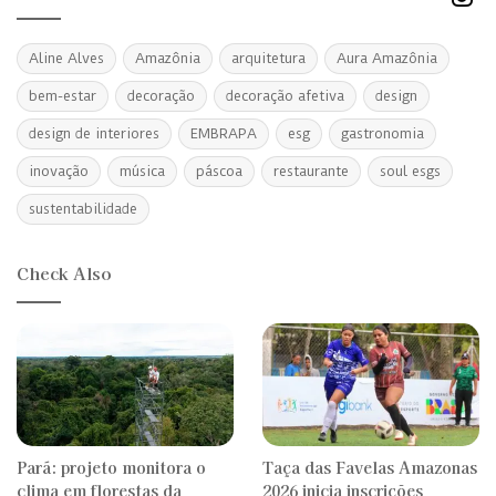
Aline Alves
Amazônia
arquitetura
Aura Amazônia
bem-estar
decoração
decoração afetiva
design
design de interiores
EMBRAPA
esg
gastronomia
inovação
música
páscoa
restaurante
soul esgs
sustentabilidade
Check Also
Pará: projeto monitora o
Taça das Favelas Amazonas
clima em florestas da
2026 inicia inscrições