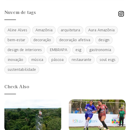
Nuvem de tags
Aline Alves
Amazônia
arquitetura
Aura Amazônia
bem-estar
decoração
decoração afetiva
design
design de interiores
EMBRAPA
esg
gastronomia
inovação
música
páscoa
restaurante
soul esgs
sustentabilidade
Check Also