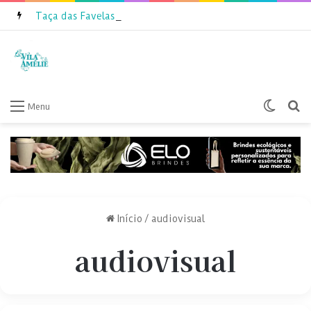
Taça das Favelas Amazonas 2026 inicia inscrições
Switch
P
Menu
Início
/
audiovisual
audiovisual